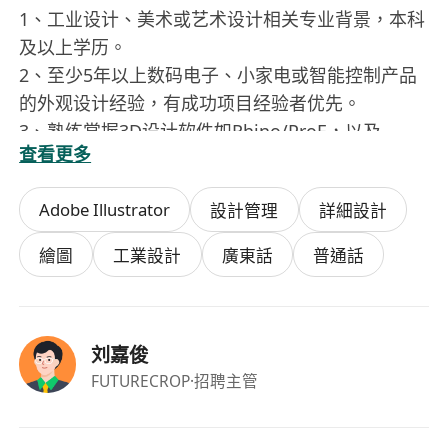
1、工业设计、美术或艺术设计相关专业背景，本科
及以上学历。
2、至少5年以上数码电子、小家电或智能控制产品
的外观设计经验，有成功项目经验者优先。
3、熟练掌握3D设计软件如Rhino/ProE，以及
查看更多
PS/AI，C4D/KS，coredraw等设计工具。
4、对结构、工艺和材料有深入了解，能够与团队协
Adobe Illustrator
設計管理
詳細設計
同工作。
5、对行业动态和市场需求有敏锐洞察力，能设计出
繪圖
工業設計
廣東話
普通話
符合市场趋势的产品。
创意丰富，对流行趋势和产品美学有高度感知能
力。
刘嘉俊
6、良好的团队协作精神和沟通能力，能适应快节奏
FUTURECROP
·招聘主管
高强度的工作环境。