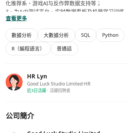
化推荐系、游戏AI与反作弊数据支持等；
3、为A/B测试平台、实时数据看板及机器学习训练
查看更多
与推理管线，提供稳定、高效的数据供给与工程化
支持；
SQL
Python
數據分析
大數據分析
任职要求：
1、统招本科以上学历，计算机相关相关专业；
R（編程語言）
普通話
2、精通至少一门编程语言：Java/Scala（实时数据
处理）、Python（算法开发）、SQL（复杂查询优
化）；
HR Lyn
3、有高并发游戏服务器开发经验，熟悉微服务架构
Good Luck Studio Limited
·HR
与性能优化（如Redis缓存、数据库分库分表）；
近3日活躍
·
活躍招聘者
4、熟悉云原生大数据服务(如AWS EMR），有云上
资源管理与成本优化经验；
5、有以下多项相关经验的优先：
公司簡介
1）有游戏行业数据平台建设经验，熟悉游戏业务数
据特点（如用户体系，道具经济）