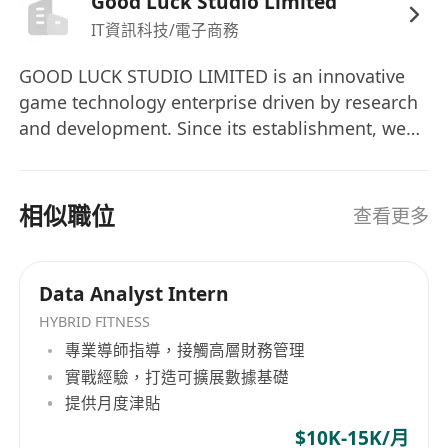
Good Luck Studio Limited
2）熟悉常用的机器学习算法及框架，如
IT資訊科技/電子商務
TensorFlow/PyTorch、Spark/Flink；
3）了解机器学习Ops（MLOps）流程，有为算法团
GOOD LUCK STUDIO LIMITED is an innovative
队构建高效特征平台、样本平台或模型服务基础设
game technology enterprise driven by research
施的经验；
and development. Since its establishment, we
4）能与游戏策划、运营团队紧密协作，将算法能力
have been committed to making the transition
转化为可落地的游戏功能；
from a "self-development-first" model to a "self-
development-and-operation" integrated model,
软性要求
相似職位
查看更多
aiming to create game products with global
1、强烈的责任心、系统思维和主动发现问题解决问
competitiveness through meticulous technical
题的能力，能保障核心数据链路的稳定性；
accumulation. We have been deeply engaged in
2、良好的沟通能力和项目推动能力，能跨部门协
Data Analyst Intern
global expansion, with the European and
同，将数据平台能力转化为业务价值；
HYBRID FITNESS
American markets serving as the strategic core.
3、具备优秀的文档编写和方案设计能力。
專業導師指導，接觸高層財務管理
Our goal is to become the world's leading
實戰經驗，打造可擴展數據基礎
developer and publisher of casual games. In the
提供月度津貼
current era where the boundaries of technology
$10K-15K/月
are constantly expanding, we bear the mission