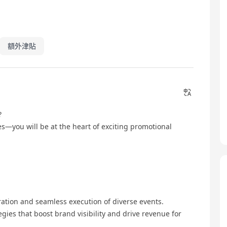
額外津貼
?
nes—you will be at the heart of exciting promotional
tion and seamless execution of diverse events.
gies that boost brand visibility and drive revenue for