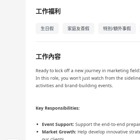
工作福利
生日假
家庭友善假
特別/額外事假
工作內容
Ready to kick off a new journey in marketing field
In this role, you won't just watch from the sideli
activities and brand-building events.
Key Responsibilities:
Event Support:
Support the end-to-end prepara
Market Growth:
Help develop innovative strate
our clients.