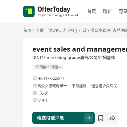
首頁
職位
專
首页
>
全職
|
油尖旺
,
尖沙咀
|
行政 / 辦公室助理
,
客戶/銷
全職
event sales and management
IGNITE marketing group·廣告/公關/市場營銷
7日回覆9位候選人
HK $17K-22K/月
高級文憑或副學士
不限經驗
僅香港永久居民
5天/週
尖沙咀
傳送投遞消息