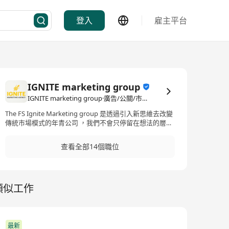
登入
雇主平台
IGNITE marketing group
IGNITE marketing group·廣告/公關/市場營銷
The FS Ignite Marketing group 是透過引入新思維去改變
傳統市場模式的年青公司 ，我們不會只停留在想法的層
面，而是透過行動在前線為各大品牌爭取最多營銷的機
會，如果不是等待機會，而是喜歡爭取機會的性格，歡迎
查看全部14個職位
加入了解我們更多！
類似工作
最新