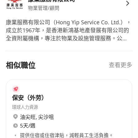
物業管理/顧問
康業服務有限公司（Hong Yip Service Co. Ltd.），
成立於1967年，是香港新鴻基地產發展有限公司的
全資附屬機構，專注於物業及設施管理服務。公司
自成立以來，一直以其專業的物業管理服務著稱，
並於1973年由新鴻基地產正式收購，此舉進一步強
化了其在行業中的領導地位。康業服務的業務範圍
相似職位
查看更多
廣泛，管理的物業超過1700幢，範疇包括私人住
宅、豪宅、寫字樓、商場、停車場、校舍及體育館
等多種類型，展現了其在物業及設施管理方面的豐
富經驗和專業能力。 Hong Yip Service Co. Ltd.,
保安（外劳）
established in 1967, is a wholly owned
環球人力資源
subsidiary of New World Development
油尖旺
,
尖沙咀
Company Limited, focusing on property and
5天/週
facilities management services. Since its
inception, the company has been renowned for
提供住宿或住宿津貼，減輕員工生活負擔。