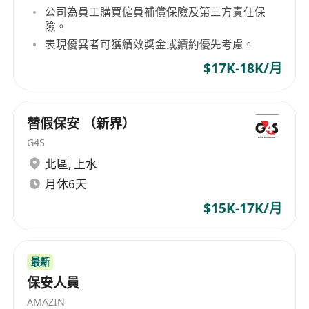
its professional property management services,
公司為員工購買僱員補償保險及第三方責任保
險。
which were formally acquired by New World
表現優異者可獲績效獎金或續約優先考慮。
Development in 1973, further solidifying its
leadership position in the industry. Hong Yip
$17K-18K/月
Service's scope of business is extensive,
managing over 1700 properties including
private residences, luxury homes, office
替假保安 （新界）
buildings, shopping malls, car parks, schools,
G4S
and sports complexes, showcasing its rich
北區
,
上水
experience and expertise in property and facility
月休6天
management.
$15K-17K/月
最新
保安人員
AMAZIN