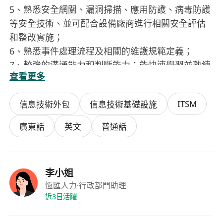
5、熟悉安全網關、漏洞掃描、應用防護、病毒防護
等安全技術、並可配合設備廠商進行相關安全評估
和整改實施；
6、熟悉事件處理流程及相關的維護規範定義；
7、較強的溝通能力和判斷能力；能快速學習並熟練
查看更多
運用常見軟件；
持有CCNP證書以上或相當於CCNP水平的其他證
ITSM
信息技術外包
信息技術基礎設施
書；
廣東話
英文
普通話
李小姐
恆匯人力
·行政部門助理
近3日活躍