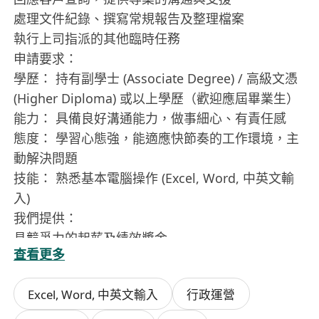
處理文件紀錄、撰寫常規報告及整理檔案
執行上司指派的其他臨時任務
申請要求：
學歷： 持有副學士 (Associate Degree) / 高級文憑
(Higher Diploma) 或以上學歷（歡迎應屆畢業生）
能力： 具備良好溝通能力，做事細心、有責任感
態度： 學習心態強，能適應快節奏的工作環境，主
動解決問題
技能： 熟悉基本電腦操作 (Excel, Word, 中英文輸
入)
我們提供：
具競爭力的起薪及績效獎金
查看更多
由資深上司直接指導，提供清晰的晉升階梯
年輕、溝通透明的工作氛圍
Excel, Word, 中英文輸入
行政運營
5天工作，銀行假期
每年12天有薪年假