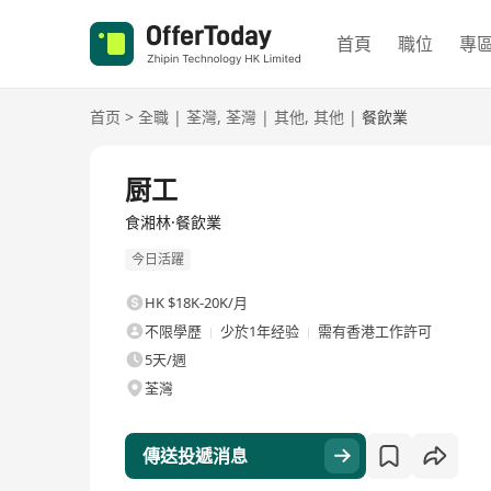
首頁
職位
專
首页
>
全職
|
荃灣
,
荃灣
|
其他
,
其他
|
餐飲業
全職
厨工
食湘林·餐飲業
今日活躍
HK $18K-20K/月
不限學歷
少於1年经验
需有香港工作許可
5天/週
荃灣
傳送投遞消息