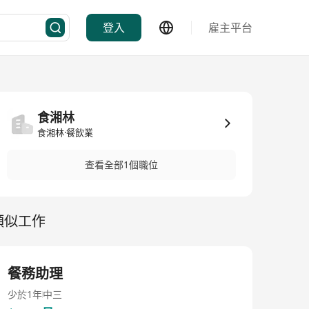
登入
雇主平台
食湘林
食湘林·餐飲業
查看全部1個職位
類似工作
餐務助理
少於1年
中三