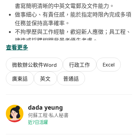
書寫簡明清晰的中英文電郵及文件能力。
做事細心、有責任感，能於指定時限內完成多項
任務並保持高準確率。
不拘學歷與工作經驗，歡迎新人應徵；具工程、
建造或採購相關背景者優先考慮。
查看更多
須持有合法在港工作資格，符合以下其中一項：
香港永久性居民身份、高才通、優才通、
Excel
微軟辦公軟件Word
行政工作
IANG、受養人簽證或其他有效工作許可。
廣東話
英文
普通話
福利
五天工作周，每日工作時間為上午9時至下午6時
（午休1小時）。
dada yeung
人工: 13000 - 15000
何蘇工程
·私人秘書
近7日活躍
有平安卡優先～～（放心，不用地盤工作，純粹入
去簽名）