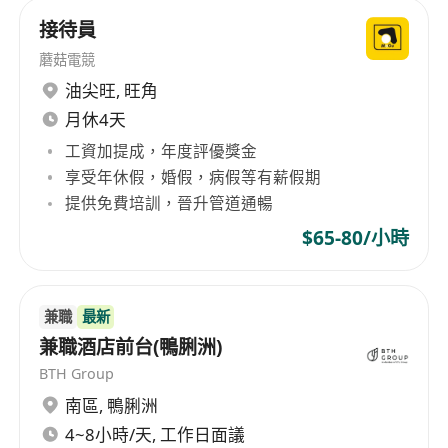
接待員
蘑菇電競
油尖旺
,
旺角
月休4天
工資加提成，年度評優獎金
享受年休假，婚假，病假等有薪假期
提供免費培訓，晉升管道通暢
$65-80/小時
兼職
最新
兼職酒店前台(鴨脷洲)
BTH Group
南區
,
鴨脷洲
4~8小時/天, 工作日面議