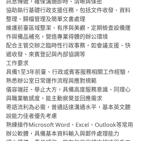
訊息傳遞，確保溝通即時、清晰與保密
協助執行基礎行政支援任務，包括文件收發、資料
整理、歸檔管理及簡單文書處理
維護前臺區域整潔、有序與美觀，定期檢查設備運
作與備品補充，營造專業得體的辦公環境
配合主管交辦之臨時性行政事務，如會議支援、快
遞收發、來賓登記與內部協調等
工作要求
具備1至3年前臺、行政或賓客服務相關工作經驗，
熟悉辦公室日常運作流程與應對規範
儀容端莊、舉止大方，具備高度服務意識、同理心
與職業敏感度，能主動察覺並回應需求
粵語流利為必需，普通話達溝通水平，基本英文聽
說能力佳者優先考慮
熟練操作Microsoft Word、Excel、Outlook等常用
辦公軟體，具備基本資料輸入與郵件處理能力