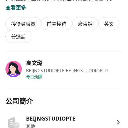
細心穩健、責任感強，能在每日高頻次接待與多工
查看更多
並行下保持效率與情緒穩定
接待員職責
前臺接待
廣東話
英文
普通話
高文璐
BEIJNGSTUDIOPTE
·BEIJNGSTUDDIOPLD
今日活躍
公司簡介
BEIJNGSTUDIOPTE
其他