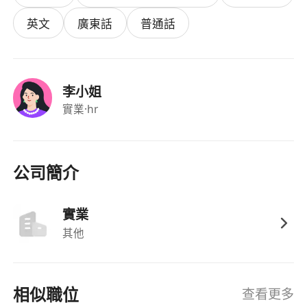
「建造業工人註冊證」（C牌或以上）；
英文
廣東話
普通話
能獨立閱讀簡單施工圖則及技術說明，具備基本
量度與放線能力，可按現場實際情況調整塗裝方
案；
李小姐
身體健康，能適應高空作業（如使用鋁梯、工作
實業
·hr
檯或吊船）、室內密閉空間及不同氣候條件下施
工；
工作態度認真負責，注重細節與品質，具團隊合
作精神，能配合承建商及監工之日常督導安排。
公司簡介
福利：
實業
其他
提供具市場競爭力的日薪或月薪，按實際出勤及
工程進度發放，並設有優質工程獎勵金；
按《僱傭條例》享有法定有薪年假、病假、產假
相似職位
查看更多
／侍產假及公眾假期；