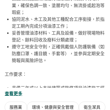
業，確保色調一致、塗層均勻、無流掛或起泡等
瑕疵；
協同泥水、木工及其他工種配合工序銜接，於指
定工期內完成分項油漆工作；
妥善管理油漆材料、工具及設備，做好現場物料
登記、餘料回收及廢料分類處理；
遵守工地安全守則，正確佩戴個人防護裝備（如
防塵口罩、護目鏡、手套等），並參與定期安全
簡報與風險評估。
工作要求：
具備三年或以上本地建築或裝修項目油漆施工經
查看更多
驗，熟悉香港常見塗裝系統（如乳膠漆、油性
漆、防火漆、防黴漆等）之應用標準；
服務業
環境、健康與安全管理
衛生潔具
持有勞工處頒發之「塗裝工作安全訓練證書」或