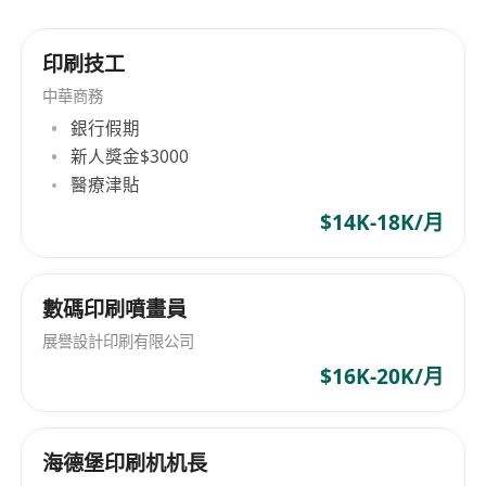
為合資格員工投保僱主責任保險及團體意外保
險，保障工作期間意外風險；
印刷技工
提供定期專業技能提升培訓，包括新型環保塗料
中華商務
應用、高空作業安全操作及綠色施工指引；
銀行假期
根據項目需要安排往返工地之交通接駁，並於惡
新人獎金$3000
劣天氣或延時加班時提供適度膳食津貼或交通補
醫療津貼
助。
$14K-18K/月
數碼印刷噴畫員
展譽設計印刷有限公司
$16K-20K/月
海德堡印刷机机長