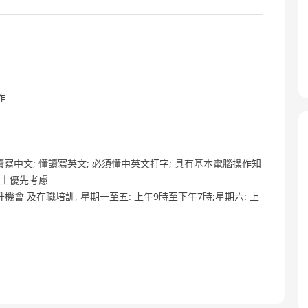
作
懂讀寫中文; 懂讀寫英文; 必須懂中英文打字; 具有基本電腦操作知
人士優先考慮
0, 晉升機會 及在職培訓, 星期一至五: 上午9時至下午7時;星期六: 上