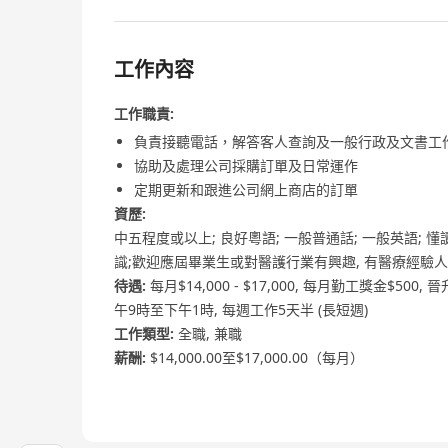
工作內容
工作職責:
負責接聽電話，解答客人查詢及一般行政及文書工
協助及處理公司採購訂單及日常運作
定期更新和跟進公司網上商店的訂單
資歷:
中五程度或以上; 良好粵語; 一般普通話; 一般英語; 
識;歡迎應屆畢業生或對醫護行業有興趣, 有醫療經驗
待遇:
每月$14,000 - $17,000, 每月勤工獎金$50
午9時至下午1時, 每週工作5天半 (長短週)
工作類型:
全職, 兼職
薪酬:
$14,000.00至$17,000.00（每月）