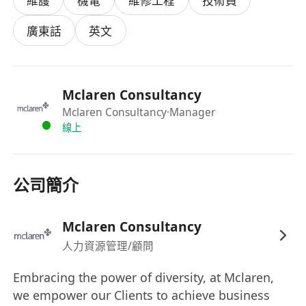
維護
機電
維修工程
技術員
廣東話
英文
Mclaren Consultancy
Mclaren Consultancy
·Manager
線上
公司簡介
Mclaren Consultancy
人力資源管理/顧問
Embracing the power of diversity, at Mclaren,
we empower our Clients to achieve business