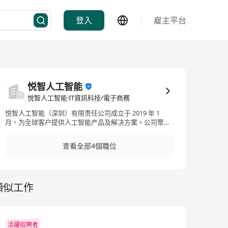
登入
雇主平台
悦智人工智能
悦智人工智能·IT資訊科技/電子商務
悦智人工智能（深圳）有限责任公司成立于 2019 年 1
月，为全球客户提供人工智能产品及解决方案。公司聚焦
人工智 能、云计算、芯片算力相关技术产品与服务，是腾
讯云、火山引擎、百度智能云、AWS等知名厂商的核心合
查看全部4個職位
作伙伴。 公司技术实力雄厚，全球人员1000+人，核心团
队来自腾讯、微软、IBM、阿里、华为等全球顶尖科技企
业，汇聚了各 关键领域的资深技术专家。依托于卓越的技
术实力及服务能力，公司已为政务政法、金融、教育、工
類似工作
业制造、医疗制药、 消费零售、交通出行、互联网、运营
商等多个行业客户打造解决方案，业务覆盖全球数十个国
家及地区，主要分布于中 国(含港澳台)、东南亚、北美、
日韩、中东、欧洲等市场，以全球化服务网络助力客户实
现智能化转型。
活躍招聘者