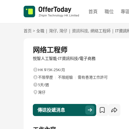
首頁
職位
專
首页
>
全職
|
灣仔
,
灣仔
|
資訊科技
,
網絡工程師
|
IT資訊
全職
网络工程师
悦智人工智能·IT資訊科技/電子商務
HK $15K-25K/月
不限學歷
不限經驗
需有香港工作許可
5天/週
灣仔
傳送投遞消息