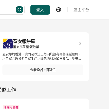
登入
雇主平台
聖安娜餅屋
聖安娜餅屋·餐飲業
聖安娜於香港、澳門及珠江三角洲均設有零售店舖網絡，
以自家品牌分銷自家生產之麵包西餅及節日食品。聖安娜
致力每天提供美味、新鮮及別出心裁的烘焙產品，讓顧客
可與摯愛分享快樂一刻。我們充滿熱誠的團隊致力提供優
查看全部4個職位
質及友善的服務，並透過多元化的產品和創新的推廣為顧
客帶來無限歡樂。
類似工作
活躍招聘者