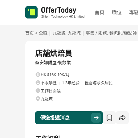
首頁
職位
專
首页
>
全職
|
九龍城
,
九龍城
|
零售 / 服務
,
麵包師/糕點師
全職
店舖烘焙員
聖安娜餅屋·餐飲業
HK $16K-19K/月
不限學歷
1-3年经验
僅香港永久居民
工作日面議
九龍城
傳送投遞消息