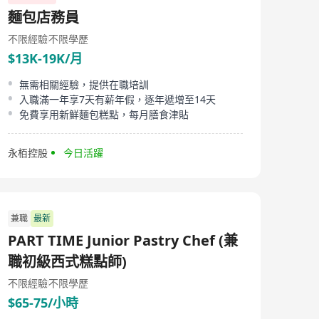
麵包店務員
不限經驗
不限學歷
$13K-19K/月
無需相關經驗，提供在職培訓
入職滿一年享7天有薪年假，逐年遞增至14天
免費享用新鮮麵包糕點，每月膳食津貼
永栢控股
今日活躍
兼職
最新
PART TIME Junior Pastry Chef (兼
職初級西式糕點師)
不限經驗
不限學歷
$65-75/小時