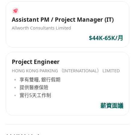
Assistant PM / Project Manager (IT)
Allworth Consultants Limited
$44K-65K/月
Project Engineer
HONG KONG PARKING （INTERNATIONAL） LIMITED
享有雙糧, 銀行假期
提供醫療保險
實行5天工作制
薪資面議