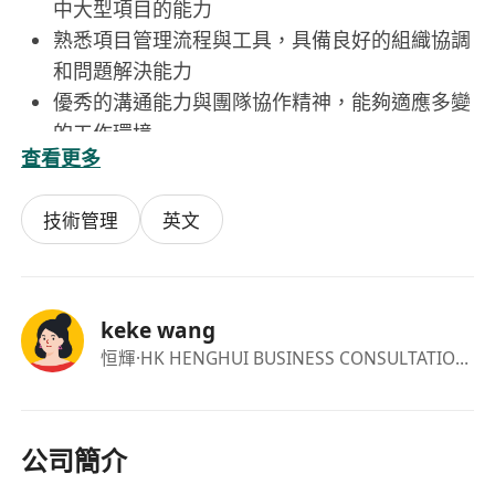
中大型項目的能力
熟悉項目管理流程與工具，具備良好的組織協調
和問題解決能力
優秀的溝通能力與團隊協作精神，能夠適應多變
的工作環境
查看更多
具備良好的時間管理意識和抗壓能力，能適應高
強度工作節奏
技術管理
英文
福利：
具有競爭力的薪酬待遇
年度績效獎金
keke wang
帶薪年假及節日假期
恒輝
·HK HENGHUI BUSINESS CONSULTATION LIMITED
專業培訓與發展機會
靈活的工作安排
公司簡介