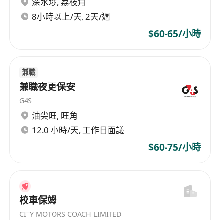
深水埗
,
荔枝角
學習反饋，協助學生建立系統性物理思維與解題
邏輯。
8小時以上/天, 2天/週
配合補習中心教學安排，在沙田區指定場地（實
$60-65/小時
際課室由中心統一協調）按時到崗授課，課節時
間彈性配合工作日安排（每日可議，服務時段原
則上介乎上午9時至下午6時之間）。
兼職
與中心導師團隊保持溝通，參與簡要教學準備會
兼職夜更保安
議或教材共用，確保教學質素與課程進度一致。
G4S
工作要求
油尖旺
,
旺角
須為香港永久居民，符合本地兼職就業資格，能
12.0 小時/天, 工作日面議
提供有效身份證明文件。
$60-75/小時
熟練運用廣東話及普通話進行清晰、準確的中文
教學；具備基本英文讀寫能力，能理解英文物理
術語及教材內容。
對HKDSE物理科課程架構、評核重點及常見學生
校車保姆
困難有實質認識；有教學經驗者優先，但歡迎具
CITY MOTORS COACH LIMITED