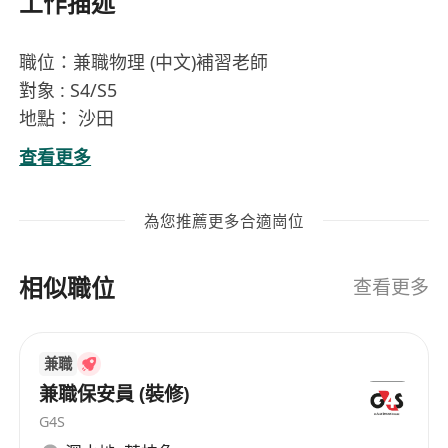
工作描述
職位：兼職物理 (中文)補習老師
對象 : S4/S5
地點： 沙田
時間 : 實際時間按center 決定
查看更多
有意請PM.
崗位內容
為您推薦更多合適崗位
負責為中四（S4）及中五（S5）學生提供以中
文授課的物理科補習教學，內容涵蓋力學、熱
相似職位
學、波動、電磁學及原子物理等核心單元，緊貼
查看更多
香港中學文憑考試（HKDSE）課程要求。
根據學生個別學習進度與弱項，設計具針對性的
兼職
講義、練習及模擬試題，並進行課堂講解、即時
兼職保安員 (裝修)
答疑與錯題分析。
G4S
定期跟進學生學習表現，透過小測、作業批改及