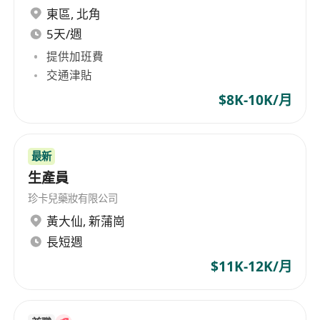
備紮實物理基礎及良好表達能力之應屆畢業生或
東區
,
北角
在職人士申請。
5天/週
具備耐心、責任感與同理心，能與青少年學生建
提供加班費
立信任關係，激發學習動機。
交通津貼
時間管理能力良好，能按約定課時準時出席，並
$8K-10K/月
於課前充分備課，課後適時回覆學生疑問（如透
過指定平臺）。
最新
生產員
珍卡兒藥妝有限公司
黃大仙
,
新蒲崗
長短週
$11K-12K/月