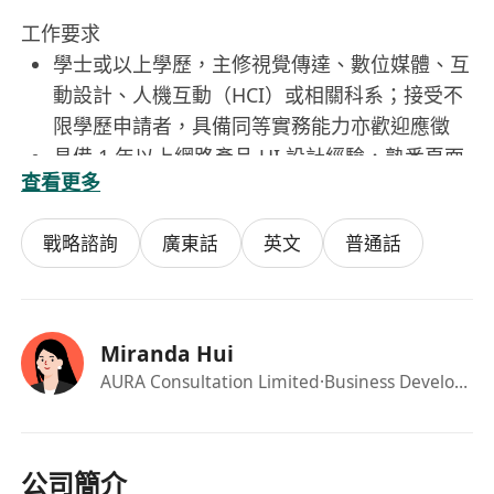
工作要求
學士或以上學歷，主修視覺傳達、數位媒體、互
動設計、人機互動（HCI）或相關科系；接受不
限學歷申請者，具備同等實務能力亦歡迎應徵
具備 1 年以上網路產品 UI 設計經驗，熟悉頁面
查看更多
架構、元件庫建設、營運視覺設計等多元場景；
有金融科技、銀行、支付或財經類產品經驗者尤
戰略諮詢
廣東話
英文
普通話
佳
完整參與過至少一個「0→1」產品的 UI 設計全
流程，理解從需求分析、風格定義、高保真設
計、切圖交付、開發協作到上線驗收的各環節
Miranda Hui
熟稔 iOS、Android 等主流作業系統設計指南
AURA Consultation Limited
·Business Development Manager
（Human Interface Guidelines / Material
Design），以及 Web 端響應式與跨平臺設計原
則
公司簡介