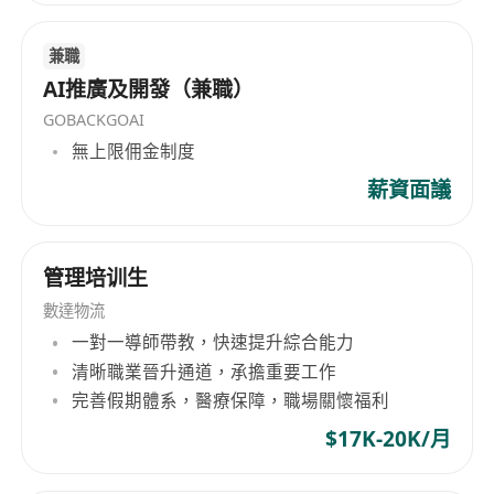
型：香港永久居民、高端人才通行證計劃（高才
通）、優秀人才入境計劃（優才通）、非本地畢
兼職
業生留港／回港就業安排（IANG）、受養人簽
AI推廣及開發（兼職）
證，或其他有效工作許可
GOBACKGOAI
無上限佣金制度
福利
豐厚薪酬：月薪 $35,000 – $53,000，薪資可
薪資面議
議，採「高佣金＋底薪」結構
彈性花紅與酬金制度，績效表現優異者享有額外
管理培训生
激勵
年終花紅
數達物流
彈性工時，支援高效自主的工作節奏
一對一導師帶教，快速提升綜合能力
混合工作模式：支援在家工作、辦公室協作及必
清晰職業晉升通道，承擔重要工作
完善假期體系，醫療保障，職場關懷福利
要外出公幹
生日假一天
$17K-20K/月
特別／額外事假