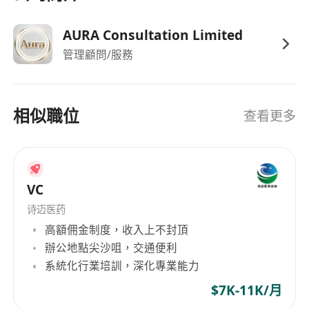
具備前後端界面整合思維，能針對常見功能模組
（如選單、表單、清單、彈跳視窗、分頁控制
AURA Consultation Limited
器、狀態提示等）進行符合用戶心智模型的設計
管理顧問/服務
擁有強大的設計特徵抽象與轉譯能力，可快速掌
握不同品牌調性與業務語境，靈活適配多樣化視
覺風格與設計需求
相似職位
查看更多
具備規範化總結與文檔化能力，能將設計決策、
元件邏輯、使用情境系統性歸納為可複用、易維
護的設計資產；有帶領設計夥伴或協作新人經驗
者優先
VC
熟練使用 Figma（含組件管理、自動佈局、協作
诗迈医药
流程）；具備 Axure 基礎操作能力，能配合製
高額佣金制度，收入上不封頂
作交互原型或需求說明文件
辦公地點尖沙咀，交通便利
具備粵語、普通話及基礎英文溝通能力，能以雙
系統化行業培訓，深化專業能力
語閱讀技術文件、參與跨團隊討論
$7K-11K/月
須符合香港合法工作資格，接受以下任一簽證類