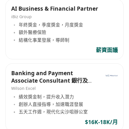
銀行假日照常放假
AI Business & Financial Partner
14 天起薪年假
保險計劃（含醫療計劃、牙科計劃）
iBiz Group
五天工作周
年終獎金，季度獎金，月度獎金
額外醫療保險
中國假期
結構化事業發展，導師制
薪資面議
Banking and Payment
Associate Consultant 銀行及支
付助理顧問
Wilson Excel
績效獎金制，提升收入潛力
創辦人直接指導，加速職涯發展
五天工作週，現代化尖沙咀辦公室
$16K-18K/月