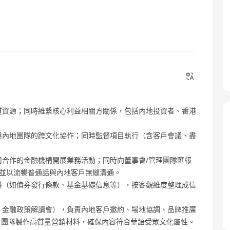
渠道資源；同時維繫核心利益相關方關係，包括內地投資者、香港
港與內地團隊的跨文化協作；同時監督項目執行（含客戶會議、盡
司合作的金融機構開展業務活動；同時向董事會/管理團隊匯報
，並以流暢普通話與內地客戶無縫溝通。
資料（如債券發行條款、基金基礎信息等），按客觀維度整理成信
龍、金融政策解讀會），負責內地客戶邀約、場地協調、品牌推廣
計團隊製作高質量營銷材料，確保內容符合華語受眾文化屬性。