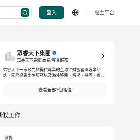
登入
雇主平台
眾睿天下集團
眾睿天下集團·商業/專業服務
眾睿天下一家致力於提供專業的全球性財富管理方案諮
詢、國際投資諮詢服務以及海外移民、留學、醫療、置業
等增值資訊諮詢服務的公司。公司願景是彙聚海內外精英
及國際化金融人才，汲取天下投資智慧，為高淨值人士及
查看全部7個職位
家庭、家族企業、上市公司等提供精准化的投資諮詢方案
及策略，成為亞洲首屈一指的全球財富管理及投資諮詢服
務公司。 公司積極開拓海外市場，致力於促進私人財富管
理諮詢服務行業全球化的發展，同時也希望成為個人客戶
類似工作
和廣大企業機構首選的一站式金融諮詢及跨境體驗服務
商。以誠為基，以信為本、共同創新發展。 公司已積累豐
富的海外資源及優質專案平臺，熟悉境內外的市場準則，
立足於香港並作為全球資產配置及投資的第一站，放眼全
球經濟將，洞察全球商機，以專業嚴謹的態度為客戶提供
兼職