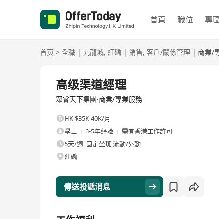
首頁
職位
專
首页
>
全職
|
九龍城
,
紅磡
|
銷售
,
客戶/關係管理
|
商業/
全職
高级渠道經理
眾睿天下集團·商業/專業服務
HK $35K-40K/月
學士
3-5年经验
需有香港工作許可
5天/週, 固定坐班,流動/外勤
紅磡
傳送投遞消息