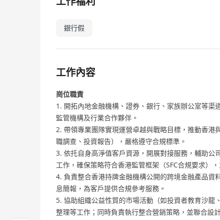
工作福利
銀行假
工作內容
崗位職責
1. 開拓內地金融機構、證券、銀行、家族辦公室等
監管機構及行業合作夥伴。
2. 帶領專業團隊實現運營卓越與戰略目標，推動香
職調查、投資報告），嚴格遵守合規標準。
3. 依托自身高淨值客戶資源，開展對接服務，輔助公
工作，確保策略符合香港監管框架（SFC合規要求）
4. 負責整合香港持牌金融機構公開的跨境金融產品
息簡報，為客戶提供合規參考服務。
5. 協助組織公益性質的市場活動（如投資者教育沙
整理等工作；同時負責執行整合營銷策略，並聯合設