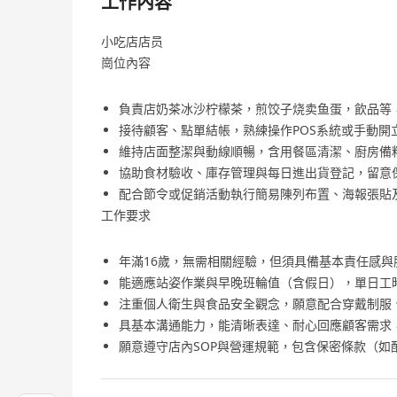
工作內容
小吃店店员
崗位內容
負責店奶茶冰沙柠檬茶，煎饺子烧卖鱼蛋，飲品等
接待顧客、點單結帳，熟練操作POS系統或手動開
維持店面整潔與動線順暢，含用餐區清潔、廚房備
協助食材驗收、庫存管理與每日進出貨登記，留意
配合節令或促銷活動執行簡易陳列布置、海報張貼
工作要求
年滿16歲，無需相關經驗，但須具備基本責任感
能適應站姿作業與早晚班輪值（含假日），單日工
注重個人衛生與食品安全觀念，願意配合穿戴制服
具基本溝通能力，能清晰表達、耐心回應顧客需求
願意遵守店內SOP與營運規範，包含保密條款（如