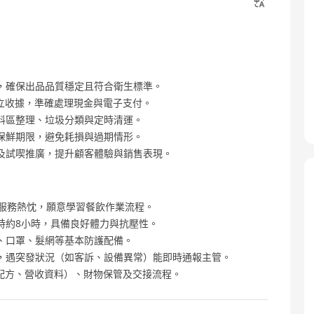
，確保出品品質穩定且符合衛生標準。
立收據，準確處理現金與電子支付。
料區整理、垃圾分類與定時清運。
保鮮期限，避免耗損與過期情形。
及試喫推廣，提升顧客體驗與銷售表現。
與服務熱忱，願意學習餐飲作業流程。
時約8小時，具備良好體力與抗壓性。
、口罩、髮網等基本防護配備。
，遇突發狀況（如客訴、設備異常）能即時通報主管。
配方、營收資料）、財物保管及交接流程。