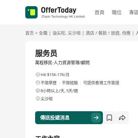
首頁
職位
專
首页
>
全職
|
油尖旺
,
尖沙咀
|
酒店 / 餐飲 / 旅遊
,
侍應
|
全職
服务员
萬程移民·人力資源管理/顧問
HK $15K-17K/月
不限學歷
不限經驗
可提供香港工作簽證
8小時以上/天, 5天/週
尖沙咀
傳送投遞消息