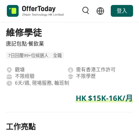
登入
維修學徒
唐記包點·餐飲業
7日回覆99+位候選人
全職
觀塘
需有香港工作許可
不限經驗
不限學歷
6天/週, 現場服務, 輪班制
HK $15K-16K/月
工作亮點