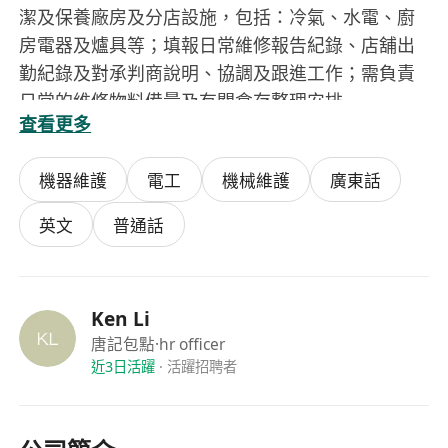
潔及保養廠房及分店設施，包括：冷氣、水電、廚
房電器及爐具等；填報日常維修報告紀錄、店舖出
勤紀錄及對承判商說明、協調及跟進工作；需負責
日常的維修物料備量及有關倉存整理安排
查看更多
職位要求：會粵語，有全職工作經驗(可以不是維修
機器維護
電工
機械維護
廣東話
相關的)，如有任何維修相關經驗更佳
英文
普通話
*公司會提供完善在職培訓計劃。完成培訓計劃後，
公司會資助及保薦同事考取電工牌照（A牌）
*維修部設有電工A牌實務試儀器，亦會資助報讀電
Ken Li
工A牌課程
唐記包點
·hr officer
*歡迎正在累積電力工作經驗者申請，公司可簽發電
近3日活躍
·
活躍招聘者
力工作證明