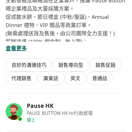
主動發掘及聯絡潛在企業客戶，推廣 Pause Button
嘅企業禮品及大量採購方案。
促成散水餅、節日禮盒 (中秋/聖誕)、Annual
Dinner 禮物、VIP 贈品等商業訂單。
(無需處理送貨及售後，由公司團隊全力支援！)
薪酬待遇 (100% 佣金制 - 無上限)：
查看更多
極具吸引力嘅佣金： 成功促成訂單，可獲訂單總額
8% - 15% 作為佣金 (視乎訂單規模，特設階梯式獎
良好的溝通技巧
銷售導向型
銷售促銷
賞)。
高彈性： 100% 自由工作模式，無須打卡，無須墊
代理銷售
廣東話
英文
普通話
支買貨。
應徵方法：
如果你對開拓 B2B 市場有熱誠，想利用空餘時間創
Pause HK
造豐厚收入，歡迎 PM 留言。我哋會盡快聯絡你傾
PAUSE BUTTON HK
·hr行政經理
傾合作細節！
線上