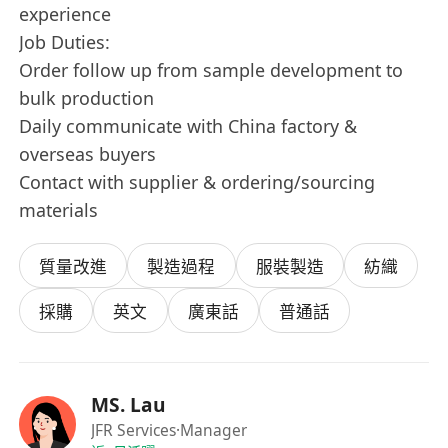
experience
Job Duties:
Order follow up from sample development to
bulk production
Daily communicate with China factory &
overseas buyers
Contact with supplier & ordering/sourcing
materials
質量改進
製造過程
服裝製造
紡織
採購
英文
廣東話
普通話
MS. Lau
JFR Services
·Manager