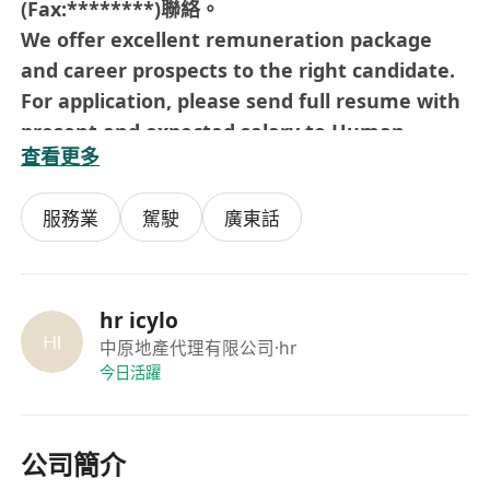
(Fax:********)聯絡。
We offer excellent remuneration package
and career prospects to the right candidate.
For application, please send full resume with
present and expected salary to Human
查看更多
Resources Department, 10/F., Wharf T&T
Centre, No.7 Canton Road, Tsimshatsui,
服務業
駕駛
廣東話
Kowloon or email to ********************
For more information about us, please visit
our website at:
****************
Data collected will be used for recruitment
hr icylo
purpose only.
中原地產代理有限公司
·hr
今日活躍
公司簡介