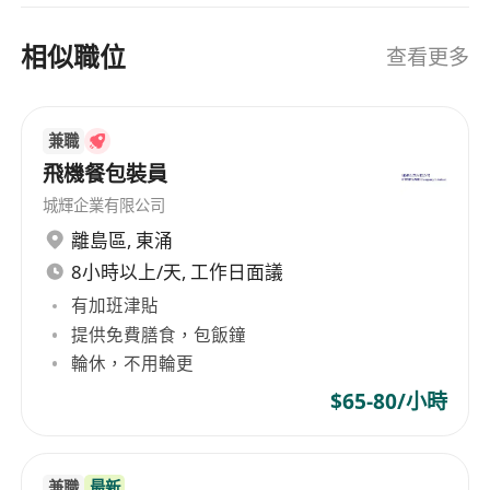
多個省市包括 澳門特區 設有分行，並由各地分公司
營運管理。另外，中原地產於國外亦有業務輻射，
相似職位
查看更多
遍及全球過百城市。 中原地產於香港的分行規模亦
在擴展中；同時亦設有海外項目部，精選世界各地
的樓盤，給客戶更多盤源選擇及投資機遇。
兼職
飛機餐包裝員
城輝企業有限公司
離島區
,
東涌
8小時以上/天, 工作日面議
有加班津貼
提供免費膳食，包飯鐘
輪休，不用輪更
$65-80/小時
兼職
最新