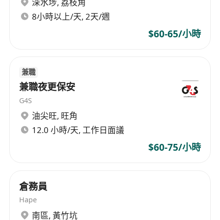
深水埗
,
荔枝角
體力良好，能負重及長時間站立工作，適應通宵
輪班環境
8小時以上/天, 2天/週
有倉務、物流或零售相關經驗者優先考慮，無經
$60-65/小時
驗者亦可申請
誠實可靠，具責任感，能獨立執行任務並遵守安
全守則
兼職
福利
兼職夜更保安
提供具競爭力的時薪報酬
G4S
工作時間集中於深夜至清晨，適合尋求彈性工時
油尖旺
,
旺角
之求職者
12.0 小時/天, 工作日面議
提供在職培訓
$60-75/小時
倉務員
Hape
南區
,
黃竹坑