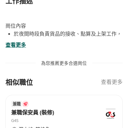
工作描述
崗位內容
於夜間時段負責貨品的接收、點算及上架工作，
確保倉存準確無誤
查看更多
按照標準操作程序檢查貨物數量與品質，發現異
常即時通報主管
為您推薦更多合適崗位
保持貨架及工作區域整潔有序
配合團隊完成上架工作，支援其他夜班崗位作業
相似職位
需求
查看更多
工作要求
年滿18歲或以上，持有效香港身份證，可合法在
兼職
香港工作
兼職保安員 (裝修)
具備基本中文讀寫能力，能理解簡單工作指示及
G4S
標籤內容