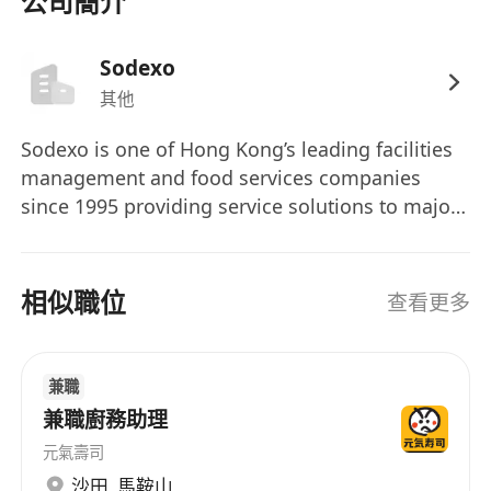
公司簡介
Sodexo
其他
Sodexo is one of Hong Kong’s leading facilities
management and food services companies
since 1995 providing service solutions to major
corporations, education institutions and
aviation industry. Sodexo provide catering,
facilities management, employee benefits and
相似職位
查看更多
personal home services to 100 million
consumers daily in 55 countries with over
412,000 employees. We believe in the difference
兼職
a day makes. That’s why we are proud to focus
兼職廚務助理
on people’s essential needs: we see them as key
元氣壽司
to improve the quality of life. We know that by
沙田
,
馬鞍山
focusing on the tangible, the real, the concrete