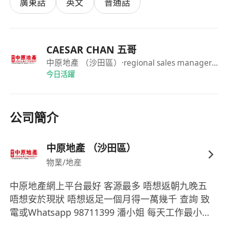
廣東話
英文
普通話
CAESAR CHAN 五哥
中原地產 （沙田區）
·regional sales manager—
今日活躍
公司簡介
中原地產 （沙田區）
物業/地産
中原地產網上平台最好 客源最多 唔想返朝九晚五
唔想安於現狀 唔想返足一個月得一萬幾千 查詢 致
電或Whatsapp 98711399 潘小姐 每天工作最小可
以四小時 成就百萬年薪￼ 唔走偏門 唔犯法 沙田區工