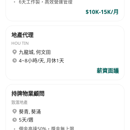
6天工作製，高效營運管理
$10K-15K/月
地產代理
HOU TIN
九龍城
,
何文田
4~8小時/天, 月休1天
薪資面議
持牌物業顧問
致滙地產
葵青
,
葵涌
5天/週
佣金高達50%，獎金無上限