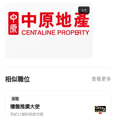
作 唔洗經驗 中五學歷 有公司車可用 沙田市中心龍
1
/
1
頭巨舖 walkin客源源不絕 沙田區 大型屋苑成交多
最易開單 速成一個月開單搵方法 專注拍片社交媒體
平台吸客 新一代地產營運模式 拒絕舊有企街過時守
株待兔 持牌營業員/見習營業員 中五學歷/男女均可,
應屆畢業生，新移民 無需經驗 免費在職培訓，免費
考牌訓練課程 超高底薪，佣金無上限 勤力有回報，
新移民，剛畢業，轉工找新環境，新衝擊 同事平均
入息底薪連佣金$35000-$70000 查詢 致電或
Whatsapp 98711399 潘小姐
相似職位
查看更多
兼職
樓盤推廣大使
世紀21榮利地産代理