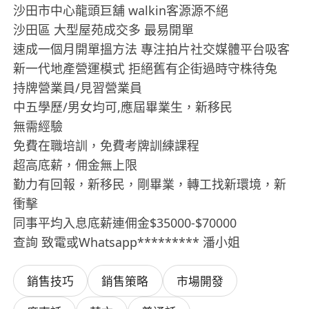
沙田市中心龍頭巨舖 walkin客源源不絕
沙田區 大型屋苑成交多 最易開單
速成一個月開單搵方法 專注拍片社交媒體平台吸客
新一代地產營運模式 拒絕舊有企街過時守株待兔
持牌營業員/見習營業員
中五學歷/男女均可,應屆畢業生，新移民
無需經驗
免費在職培訓，免費考牌訓練課程
超高底薪，佣金無上限
勤力有回報，新移民，剛畢業，轉工找新環境，新
衝擊
同事平均入息底薪連佣金$35000-$70000
查詢 致電或Whatsapp********* 潘小姐
銷售技巧
銷售策略
市場開發