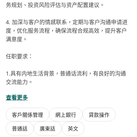
务规划、投资风险评估与资产配置建议。
4. 加深与客户的情感联系，定期与客户沟通申请进
度，优化服务流程，确保流程合规高效，提升客户
满意度。
任职要求：
1.具有内地生活背景，普通话流利，有良好的沟通
交流能力。
查看更多
2.拥有合法香港工作签证（内地IANG/高才/优
才），亦可代为申请（需符合本科毕业于相关大学
客戶關係管理
網上銀行
貸款操作
清单），欢迎0经验准毕业生。
普通話
廣東話
英文
3.有相关工作经验或过往销售经历者优先。