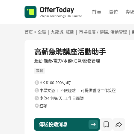
首頁
職位
專
首页
>
全職
|
九龍城
,
紅磡
|
市場推廣 / 傳媒
,
活動管理
|
全職
高薪急聘講座活動助手
滙勤·能源/電力/水務/油氣/廢物管理
兼職
HK $100-200/小時
中學文憑
不限經驗
可提供香港工作簽證
少於4小時/天, 工作日面議
紅磡
傳送投遞消息