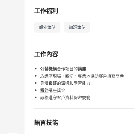
工作福利
額外津貼
加班津貼
工作內容
公營機構
合作項目的
講座
於講座現場，親切、專業地協助客戶填寫問卷
具備
良好
的溝通和學習能力
額外
講座獎金
嚴格遵守客戶資料保密規範
語言技能