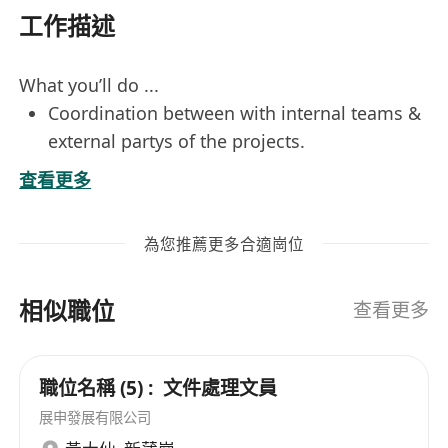
工作描述
What you’ll do ...
Coordination between with internal teams &
external partys of the projects.
Assist in project management and statutory
查看更多
submissions for development projects.
Handle in order processing and issuing
為您推薦更多合適崗位
quotations.
Samples / production arrangement.
相似職位
Liaise with customers and suppliers.
查看更多
Who are we looking for ...
Level 2 or above in Chinese Language and
職位名稱 (5) : 文件處理文員
English Language in HKDSEE or HKCEE, or
展申發展有限公司
equivalent.