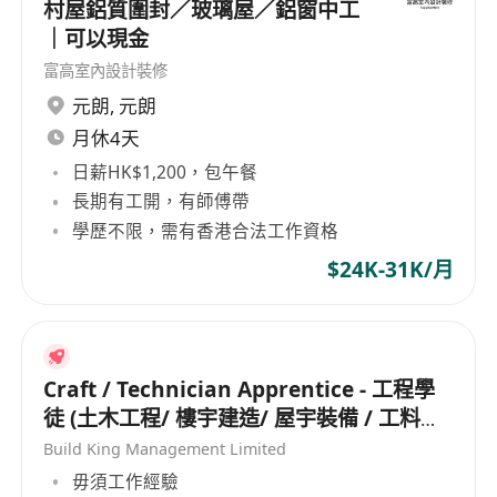
村屋鋁質圍封／玻璃屋／鋁窗中工
｜可以現金
富高室內設計裝修
元朗
,
元朗
月休4天
日薪HK$1,200，包午餐
長期有工開，有師傅帶
學歷不限，需有香港合法工作資格
$24K-31K/月
Craft / Technician Apprentice - 工程學
徒 (土木工程/ 樓宇建造/ 屋宇裝備 / 工料測
量/ 工地測量/ 機械維修/ 冷氣設備)
Build King Management Limited
毋須工作經驗