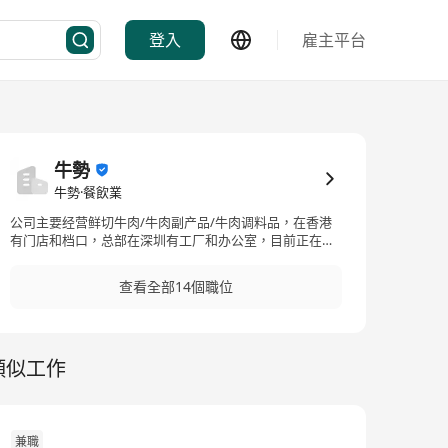
登入
雇主平台
牛勢
牛勢·餐飲業
公司主要经营鲜切牛肉/牛肉副产品/牛肉调料品，在香港
有门店和档口，总部在深圳有工厂和办公室，目前正在快
速发展阶段（主攻电商、批发、门店）
查看全部14個職位
類似工作
兼職