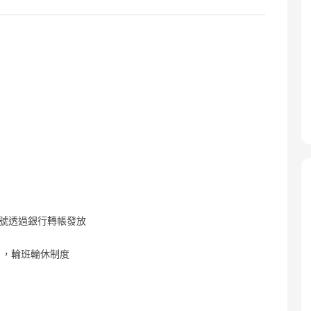
7號透過銀行轉帳發放
），輪班輪休制度