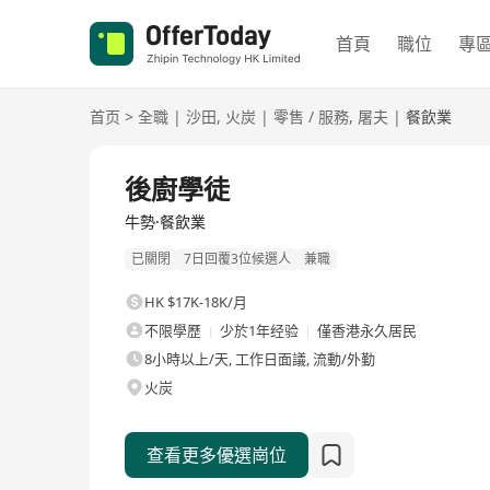
首頁
職位
專
首页
>
全職
|
沙田
,
火炭
|
零售 / 服務
,
屠夫
|
餐飲業
全職
後廚學徒
牛勢·餐飲業
已關閉
7日回覆3位候選人
兼職
HK $17K-18K/月
不限學歷
少於1年经验
僅香港永久居民
8小時以上/天, 工作日面議, 流動/外勤
火炭
查看更多優選崗位