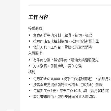
工作內容
接受兼職
負責新鮮牛肉分割、起骨、精切、擺碟
按照門店要求控制損耗，確保肉質新鮮衛生
做好刀具、工作台、雪櫃嘅清潔同消毒
入職要求
有牛肉分割 / 鮮切牛肉 / 潮汕火鍋經驗優先
刀工紮實，手腳麻利，責任心強
福利
每月薪金$18,000（視乎工作經驗而定），於每月
按職業規定提供強制性公積金（強積金）供款
每星期工作6天，每天工作10.5小時（含用餐時間
歡迎
兼職
應徵，彈性安排面試與入職時間