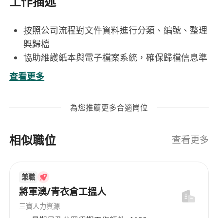
工作描述
按照公司流程對文件資料進行分類、編號、整理
興歸檔
協助維護紙本與電子檔案系統，確保歸檔信息準
確完整
查看更多
根據需求進行文件調閱、复印、訂裝與歸還
協助處理資料更新、整理及過期檔案相關工作
為您推薦更多合適崗位
保持檔案區域整齊有序，確保文件安全與保密
完成上级指示的其他行政/檔案事项
相似職位
查看更多
兼職
將軍澳/青衣倉工搵人
三寶人力資源