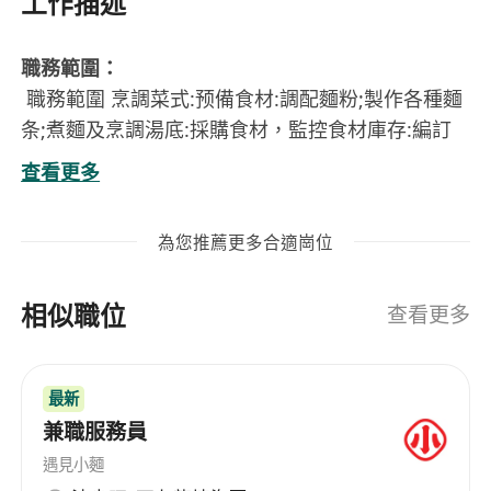
工作描述
職務範圍：
職務範圍 烹調菜式:预備食材:調配麵粉;製作各種麵
条;煮麵及烹調湯底:採購食材，監控食材庫存:編訂
餐單和設計菜式;監控食物品質及環境衛生;安排人手
查看更多
調配及培訓員工:管理厨房之運作;在上什及二廚督導
下協助其他廚務;督導四廚或以下廚師。
為您推薦更多合適崗位
招聘人数
：1名
工資：
每月$19170(不包括超时工资)
相似職位
工作时間：
10:30-21:30(2小時用膳/休息時間)每天
查看更多
工作9小时，不需輪班工作每週工作6天
入職要求經驗/學歷：
中三學歷,三年相關經驗
最新
語文要求：
略懂粤語;略懂中文讀寫
兼職服務員
工作地址：
大角咀
求職者請致電：******
查詢/安排面試（職位空缺編
遇見小麵