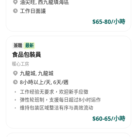
號：40040）
油尖旺
,
西九龍填海區
工作日面議
$65-80/小時
兼職
最新
食品包裝員
暖心工房
九龍城
,
九龍城
8小時以上/天, 6天/週
工作经验无要求，欢迎新手应徵
弹性轮班制，支援每日超过8小时运作
维持包装区域整洁有序与高效流动
$60-65/小時