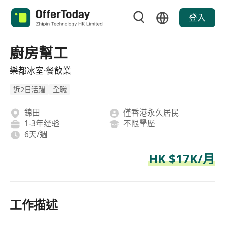
登入
廚房幫工
樂都冰室·餐飲業
近2日活躍
全職
錦田
僅香港永久居民
1-3年经验
不限學歷
6天/週
HK $17K/月
工作描述