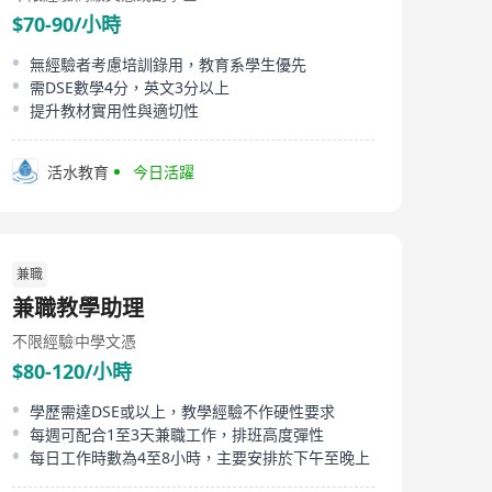
that transform students into logical, active creators.
$70-90/小時
Our commitment to education also extends beyond
our centers. We are a trusted partner for numerous
無經驗者考慮培訓錄用，教育系學生優先
schools across Hong Kong, delivering comprehensive
需DSE數學4分，英文3分以上
in-school training solutions, including customized
academic enrichment and robotics clubs directly to
提升教材實用性與適切性
their campuses. Our mission is simple yet profound: to
nurture the next generation of innovators, thinkers,
and leaders in a fun, safe, and deeply inspiring learning
活水教育
今日活躍
environment. 關於 Dr SEM Education Center (英科教育)
智學未來科技有限公司，旗下營運知名品牌 Dr SEM
Education Center，是香港首屈一指的優質教育機構。我
們的分校位於馬鞍山及石門，致力為本地及國際學校學生
提供具前瞻性的優質教育服務。 我們的專業涵蓋核心學術
兼職
與未來科技。在學術方面，我們提供針對性的科學、英文
兼職教學助理
及數學專科補習，助學生在各項嚴格考試中考獲佳績。在
傳統學科以外，我們更是青少年科技教育的先驅，透過富
不限經驗
中學文憑
啟發性的 STEAM、程式編寫 (Coding) 及 LEGO 機械人課
程，培養學生的邏輯思維與創造力。 我們的教育使命亦延
$80-120/小時
伸至校園。我們是全港多間中小學信賴的合作夥伴，提供
全方位的「到校培訓解決方案」，將度身訂造的學術強化
學歷需達DSE或以上，教學經驗不作硬性要求
課程與創科工作坊直接帶入校園。 我們的願景清晰而宏
每週可配合1至3天兼職工作，排班高度彈性
大：在一個充滿樂趣、安全且極具啟發性的學習環境中，
每日工作時數為4至8小時，主要安排於下午至晚上
全力培育下一代的創新者與領袖。