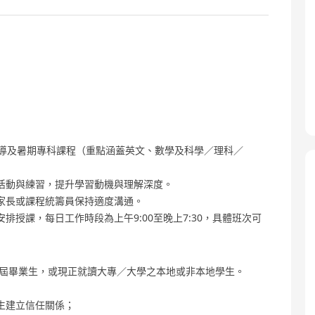
輔導及暑期專科課程（重點涵蓋英文、數學及科學／理科／
活動與練習，提升學習動機與理解深度。
家長或課程統籌員保持適度溝通。
授課，每日工作時段為上午9:00至晚上7:30，具體班次可
格之應屆畢業生，或現正就讀大專／大學之本地或非本地學生。
生建立信任關係；