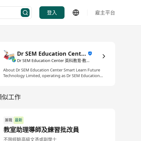
登入
雇主平台
Dr SEM Education Center 英科教育
Dr SEM Education Center 英科教育·教育/培訓
About Dr SEM Education Center Smart Learn Future
Technology Limited, operating as Dr SEM Education
Center, is a premier educational institution in Hong
Kong with branches in Ma On Shan and Shek Mun. We
specialize in delivering high-quality, forward-thinking
類似工作
learning experiences for local and international school
students. Our expertise bridges foundational
academics and future-ready technology. We provide
specialized tutorial classes in Science, English, and
兼職
最新
Mathematics, helping students excel in their
examinations. Beyond traditional academics, we are
教室助理導師及練習批改員
pioneers in youth technology education, offering
engaging STEAM, coding, and LEGO robotics programs
不限經驗
高級文憑或副學士