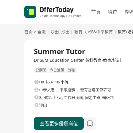
首頁
職位
專
首页
>
全職
|
沙田
,
沙田
|
教育
,
小學&中學教育
|
教育/培
全職
Summer Tutor
Dr SEM Education Center 英科教育·教育/培訓
已關閉
今日活躍
兼職
HK $60-110/小時
中學文憑
不限經驗
需有香港工作許可
8小時以上/天, 工作日面議, 固定坐班, 輪班制
沙田
查看更多優選崗位