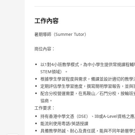
工作內容
暑期導師（Summer Tutor）
崗位內容：
以1對4小班教學模式，為中小學生提供常規課程
STEM領域）。
根據學生學習程度與需求，備課並設計適切的教學
定期評估學生學習進度，撰寫簡明學習報告，並與
配合分校營運需要，在馬鞍山／石門分校，按輪班安排
協商。
工作要求：
持有香港中學文憑（DSE）、IB或A-Level資
能流利使用粵語/英語授課
具備教學熱誠、耐心及責任感，能與不同年齡層學