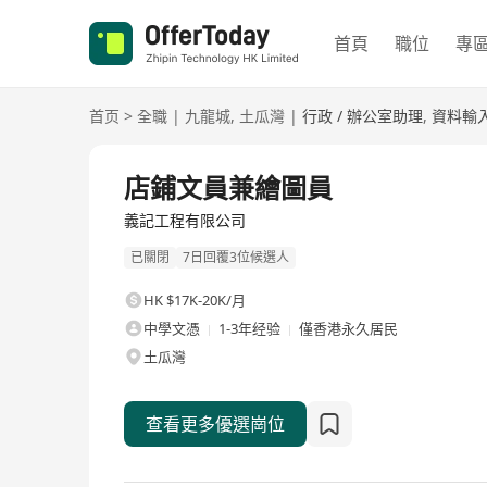
首頁
職位
專
首页
>
全職
|
九龍城
,
土瓜灣
|
行政 / 辦公室助理
,
資料輸
全職
店鋪文員兼繪圖員
義記工程有限公司
已關閉
7日回覆3位候選人
HK $17K-20K/月
中學文憑
1-3年经验
僅香港永久居民
土瓜灣
查看更多優選崗位