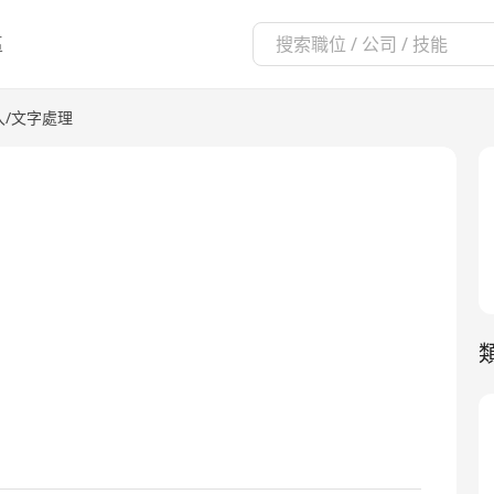
區
入/文字處理