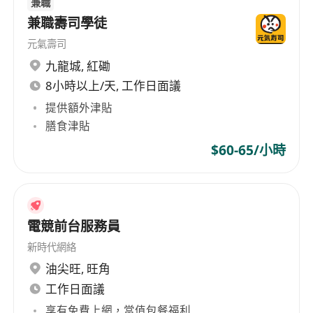
兼職
兼職壽司學徒
元氣壽司
九龍城
,
紅磡
8小時以上/天, 工作日面議
提供額外津貼
膳食津貼
$60-65/小時
電競前台服務員
新時代網絡
油尖旺
,
旺角
工作日面議
享有免費上網，當值包餐福利