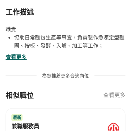
工作描述
職責
協助日常麵包生產等事宜，負責製作急凍定型麵
團、按板、發酵、入爐、加工等工作；
負責操作生產機器、日常設備，及器具的整潔衛
查看更多
生。
協助生產文件記錄、庫存及供應管理、每月盤
為您推薦更多合適崗位
點。
要求
相似職位
2年或以上麵包製作經驗。
查看更多
有製作急凍定型麵團、酥類產品、打餡經驗優
先。
最新
工作時間
兼職服務員
上午7時至下午5時半，每天工作9.5 小時