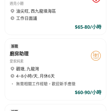
每週工作6天，輪班
遇見小麵
福利
油尖旺
,
西九龍填海區
交通津貼、膳食津貼
工作日面議
醫療福利
$65-80/小時
生日假、婚假
在職培訓
工作地點：元朗唐人新村
兼職
如對此空缺有興趣，歡迎電郵遞交履歷或致電查
廚房助理
詢。
愛家純素
電郵: ******************* (請在履歷表註明申請
觀塘
,
九龍灣
之公司及職位 )
4~8小時/天, 月休6天
電話：*********
無需相關工作經驗，歡迎新手應徵
WhatsApp：*********
$60-90/小時
申請人提供之全部資料絕對保密及只供作招聘之
用。