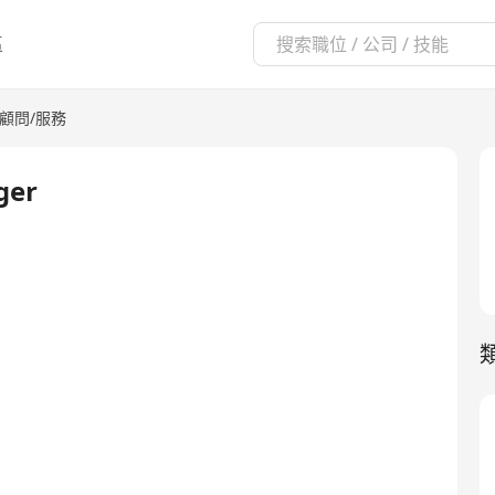
區
顧問/服務
ger