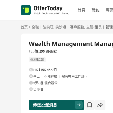
首頁
職位
專
首页
>
全職
|
油尖旺
,
尖沙咀
|
客戶服務
,
主管/組長
|
管理
全職
Wealth Management Mana
FEI·管理顧問/服務
近2日活躍
HK $15K-45K/月
學士
不限經驗
需有香港工作許可
5天/週, 混合辦公
尖沙咀
傳送投遞消息