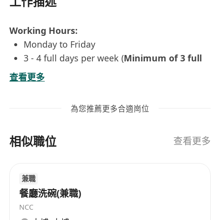
工作描述
Working Hours:
Monday to Friday
3 - 4 full days per week (
Minimum of 3 full
days per week)
at G2000’s Office
查看更多
09:00 AM – 06:00 PM (7.75 working hours per
day)
為您推薦更多合適崗位
Responsibilities:
Handle the entire merchandising procedures
相似職位
for sampling and bulk order allocation,
查看更多
follow-through of production status, update
production schedule and delivery
兼職
Coordinate with sub-contractors / shipping
餐廳洗碗(兼職)
departments and ensure on-time delivery of
NCC
merchandise