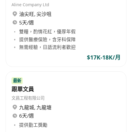
industry [Ref: YTM253]
Aline Company Ltd
油尖旺
,
尖沙咀
5天/週
雙糧，酌情花紅，優厚年假
提供醫療保險，含牙科保障
無需經驗，日語流利者歡迎
$17K-18K/月
最新
跟單文員
文昌工程有限公司
九龍城
,
九龍塘
6天/週
提供勤工獎勵