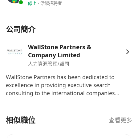
線上
·
活躍招聘者
公司簡介
WallStone Partners &
Company Limited
人力資源管理/顧問
WallStone Partners has been dedicated to
excellence in providing executive search
consulting to the international companies
based in operating from Hong Kong & Asia. Our
reputation is based on our successful track
record, creative and consultative approach, and
相似職位
查看更多
commitment to quality, integrity and
professionalism as well as an ability to develop