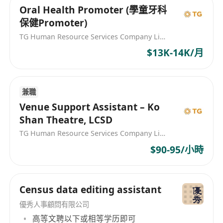
enduring, effective working relationships.
Oral Health Promoter (學童牙科
保健Promoter)
TG Human Resource Services Company Limited
$13K-14K/月
兼職
Venue Support Assistant – Ko
Shan Theatre, LCSD
TG Human Resource Services Company Limited
$90-95/小時
Census data editing assistant
優秀人事顧問有限公司
高等文聘以下或相等学历即可