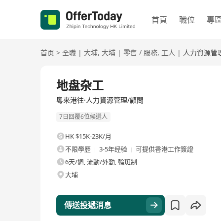
首頁
職位
專
首页
>
全職
|
大埔
,
大埔
|
零售 / 服務
,
工人
|
人力資源管
全職
地盘杂工
粵來港往·人力資源管理/顧問
7日回覆6位候選人
HK $15K-23K/月
不限學歷
3-5年经验
可提供香港工作簽證
6天/週, 流動/外勤, 輪班制
大埔
傳送投遞消息