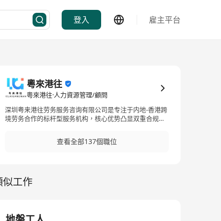
登入
雇主平台
粵來港往
粵來港往·人力資源管理/顧問
深圳粤来港往劳务服务咨询有限公司是专注于内地-香港跨
境劳务合作的标杆型服务机构，核心优势凸显双重合规保
障:与国家商务部批准的正 规对香港劳务合作企业建立深度
战略合作伙伴关系，同时持有香港劳工处颁发的职业介绍
查看全部137個職位
所牌照(牌照编号:74183)，具备跨墳劳务对接的全 资质合
规运营能力。公司深耕港深跨填劳务领域多年，总部扎根
深圳核心商务区，凭借精准的资源匹配与高效的服务体
系，已成为连接内地优质 人才与香港企业
類似工作
地盤工人