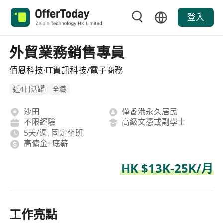
登入
外貿業務銷售專員
佰恩科技·IT資訊科技/電子商務
近4日活躍
全職
沙田
僅香港永久居民
不限經驗
高級文憑或副學士
5天/週, 固定坐班
高傭金+底薪
HK $13K-25K/月
工作亮點