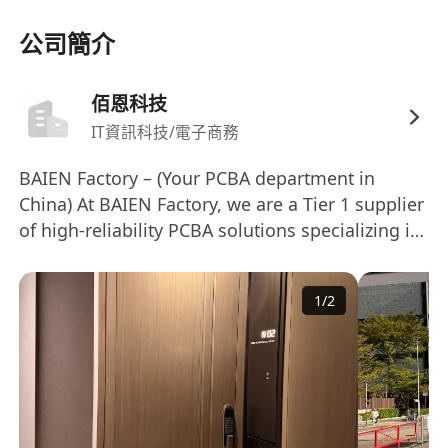
ups, and customer records to streamline
公司簡介
business development.
佰恩科技
IT資訊科技/電子商務
BAIEN Factory – (Your PCBA department in
China) At BAIEN Factory, we are a Tier 1 supplier
of high-reliability PCBA solutions specializing in
automotive lighting systems, including（Work
lamp, Beacon lamp, Headlights, and Rear lamp
1
/
2
for Passenger car or Commercial car）. Backed
by 8 high-speed Yamaha SMT lines and an in-
house testing lab, we deliver >99.5% first-pass
yield with full traceability via MES-integrated
production. Our IATF 16949-certified facility
leverages (automated 100% in-line inspection