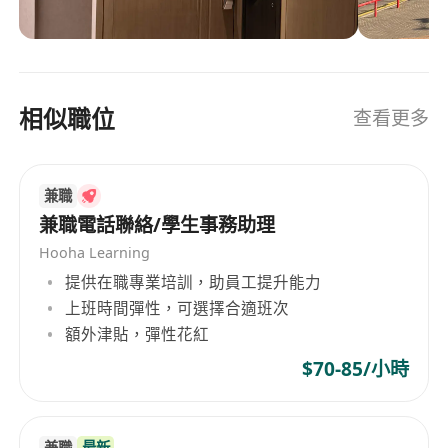
for all critical PCBA processes) and smart ERP to
ensure zero-defect manufacturing for global
OEMs/Tier 1s. Beyond assembly, we provide
DFM/DFA analysis, thermal simulation, and EMC
相似職位
查看更多
compliance testing—reducing your time-to-
market by 50%. Why partners choose us: ✅
Risk-free collaboration: Free design review,
兼職
functional prototypes, and global logistics
support. ✅ Future-ready: (Expertise in designing
兼職電話聯絡/學生事務助理
and assembling PCBA for Powering 30+
Hooha Learning
Automotive Lighting Brands with 1000+ PCBA
提供在職專業培訓，助員工提升能力
Solutions.) Let’s build a smarter, sustainable
上班時間彈性，可選擇合適班次
supply chain—where quality meets innovation.
額外津貼，彈性花紅
$70-85/小時
兼職
最新