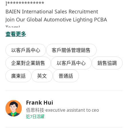
I*************
BAIEN International Sales Recruitment
Join Our Global Automotive Lighting PCBA
Team!
查看更多
Engage key decision-makers to identify detailed
PCBA customization needs and project
以客戶爲中心
客戶關係管理銷售
requirements.
- 提供免費設計、免費打樣、免費樣品寄送至海外，
企業對企業銷售
以客戶爲中心
銷售協調
協助客戶體驗產品優勢，推動訂單
合作。
廣東話
英文
普通話
Provide free design, free samples, and
international sample delivery to support client
evaluation and secure deals.
Frank Hui
- 使用公司 CRM 系統管理客戶資源、 商機節奏與溝
佰恩科技
·executive assistant to ceo
通紀錄， 提高開發效率並促進轉化。
近7日活躍
Utilize our CRM system to manage leads, follow-