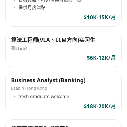
程及政策細節者優先考慮。
提供月度津貼
2. 擁有良好的溝通能力與服務意識，能有效與客戶
$10K-15K/月
建立信任關係。
3. 對金融、法律或教育行業有一定了解，能夠為客
戶提供綜合性的解決方案。
算法工程师(VLA、LLM方向)实习生
4. 熟練使用辦公軟件，具備基本的數據分析能力，
夢幻文旅
能高效整理和呈現客戶信息。
5. 工作態度認真負責，具備強烈的責任心與團隊合
$6K-12K/月
作精神。
Business Analyst (Banking)
Leapin Hong Kong
fresh graduate welcome
$18K-20K/月