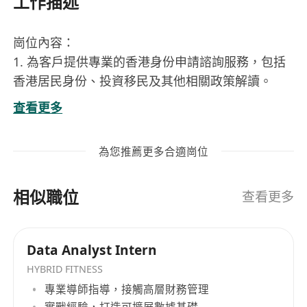
工作描述
崗位內容：
1. 為客戶提供專業的香港身份申請諮詢服務，包括
香港居民身份、投資移民及其他相關政策解讀。
2. 負責分析客戶的需求，制定個性化的移民或留學
查看更多
方案，並協助完成相關文件準備及提交流程。
3. 提供全面的資產配置建議，幫助客戶優化財務規
為您推薦更多合適崗位
劃，確保符合香港法律法規的要求。
4. 定期追蹤和更新香港政府相關政策變化，及時向
相似職位
客戶傳遞最新資訊，確保服務的準確性和時效性。
查看更多
5. 協助處理客戶在移居過程中可能遇到的問題，包
括生活適應、教育資源選擇等延伸服務。
Data Analyst Intern
HYBRID FITNESS
工作要求：
專業導師指導，接觸高層財務管理
1. 具備相關領域的工作經驗，熟悉香港身份申請流
實戰經驗，打造可擴展數據基礎