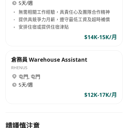
設有員工關懷支援，包括季度健康提醒、節日小
5天/週
禮物及年度員工活動，營造正面工作氛圍。
無需相關工作經驗，具責任心及團隊合作精神
提供具競爭力月薪，遵守最低工資及超時補償
安排住宿或提供住宿津貼
$14K-15K/月
倉務員 Warehouse Assistant
RHENUS
屯門
,
屯門
5天/週
$12K-17K/月
請謹慎注意