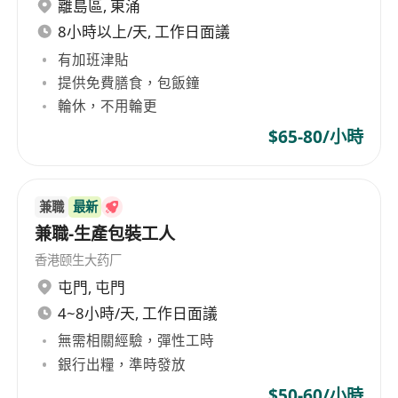
資訊（包括品名、重量、生產日期、有效期限、
離島區
,
東涌
儲存條件等）是否準確無誤。
8小時以上/天, 工作日面議
協助完成每日產量記錄、物料耗用登記及包裝材
有加班津貼
料領退作業，確保數據真實完整，支援生產統計
提供免費膳食，包飯鐘
與追溯管理。
輪休，不用輪更
$65-80/小時
工作要求
年滿18歲，持有效香港身份證，無需特定學歷要
兼職
最新
求，具基本讀寫能力，能理解中文包裝標示及作
兼職-生產包裝工人
業指示。
香港颐生大药厂
具備良好手眼協調能力及穩定專注力，能適應重
屯門
,
屯門
複性包裝動作，並於指定時間內達成產出標準。
4~8小時/天, 工作日面議
願意接受輪班安排（包括日班、晚班或假日
無需相關經驗，彈性工時
班），具備基本團隊合作意識，服從現場主管工
銀行出糧，準時發放
作調配與指導。
$50-60/小時