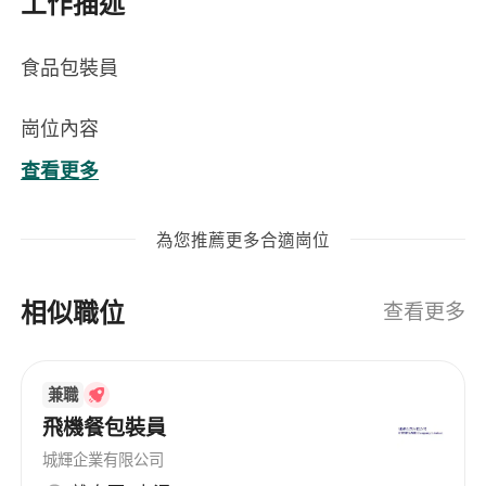
工作描述
食品包裝員
崗位內容
查看更多
負責食品生產線之包裝作業，包括產品分揀、計
量、裝袋、封口、貼標及入箱等工序，確保包裝
為您推薦更多合適崗位
流程符合食品安全與衛生規範。
按生產計劃及包裝作業指引操作自動化或半自動
相似職位
化包裝設備，並進行日常簡單保養與清潔，發現
查看更多
異常即時通報主管。
嚴格執行GMP（良好生產規範）及HACCP相關
兼職
要求，保持工作區域整潔有序，落實個人衛生管
飛機餐包裝員
理，如正確佩戴髮網、口罩、手套及工衣。
配合品質檢驗人員進行包裝成品抽檢，核對標籤
城輝企業有限公司