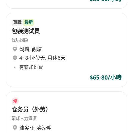
無傳染性疾病，健康狀況適合從事食品接觸類工
作，須按規定接受入職前及定期健康檢查。
有食品廠房、物流中心或製造業包裝工作經驗者
兼職
最新
優先；無經驗者亦歡迎申請，公司提供在職培
包装测试员
訓。
偉辰國際
觀塘
,
觀塘
福利
4~8小時/天, 月休6天
有薪加班費
提供具市場競爭力之時薪或月薪，按實際工作時
數計算，超時工作依法支付額外補償。
$65-80/小時
享有法定公眾假期、有薪年假、病假及產假／侍
產假，均按《僱傭條例》規定執行。
設有員工推薦獎勵計劃，成功推薦合適人選獲聘
仓务员（外劳）
可獲現金獎勵。
提供職業安全與健康培訓，包括食品安全、機械
環球人力資源
操作安全及緊急應變知識，保障員工工作安全。
油尖旺
,
尖沙咀