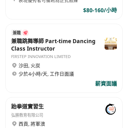
表現優秀者可獲聘為正式教練
設有酌情性年終獎金，按個人教學表現、出勤率
$80-160/小時
及機構年度營運狀況綜合評核發放。
兼職
兼職跳舞導師 Part-time Dancing
Class Instructor
FIRSTEP INNOVATION LIMITED
沙田
,
火炭
少於4小時/天, 工作日面議
薪資面議
跆拳道實習生
弘勝教育有限公司
西貢
,
將軍澳