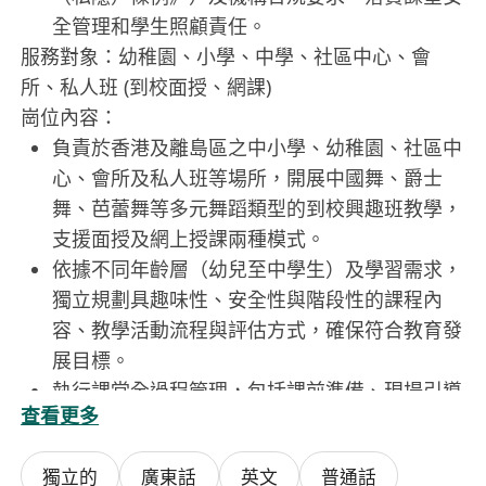
全管理和學生照顧責任。
​服務對象：幼稚園、小學、中學、社區中心、會
所、私人班 (到校面授、網課)​
崗位內容：
負責於香港及離島區之中小學、幼稚園、社區中
心、會所及私人班等場所，開展中國舞、爵士
舞、芭蕾舞等多元舞蹈類型的到校興趣班教學，
支援面授及網上授課兩種模式。
依據不同年齡層（幼兒至中學生）及學習需求，
獨立規劃具趣味性、安全性與階段性的課程內
容、教學活動流程與評估方式，確保符合教育發
展目標。
執行課堂全過程管理，包括課前準備、現場引導
查看更多
與互動教學、動作示範與個別指導、課堂紀律維
持，以及課後學習成效匯報與家長/校方溝通。
獨立的
廣東話
英文
普通話
持續觀察並記錄學生的參與度、身體協調性、節