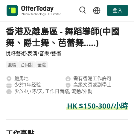
登入
香港及離島區 - 舞蹈導師(中國
舞、爵士舞、芭蕾舞.....)
悅籽藝術·表演/音樂/藝術
兼職
合同制
全職
跑馬地
需有香港工作許可
少於1年经验
高級文憑或副學士
少於4小時/天, 工作日面議, 流動/外勤
HK $150-300/小時
工作亮點