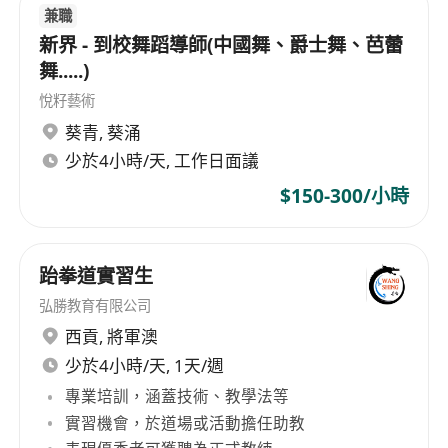
兼職
識及對兒童/青少年身心發展特性的基本理解。
新界 - 到校舞蹈導師(中國舞、爵士舞、芭蕾
流利使用粵語進行教學與溝通，能以普通話及基
舞.....)
礎英語輔助說明動作要領、回應校方或家長查
悅籽藝術
詢，具雙語或多語教學適應力者更佳。
葵青
,
葵涌
持有香港永久性居民身份，或已獲批「頂尖人才
少於4小時/天, 工作日面議
通行證計劃（TTPS）」、「優才計劃
（QMAS）」、「非本地畢業生留港／回港就業
$150-300/小時
安排（IANG）」、「受養人簽證」或其他有效
工作許可。
跆拳道實習生
能配合彈性日間工作時段（一般為15:00–
18:00），接受頻繁往返港島及離島各校點之實
弘勝教育有限公司
地教學安排，具備良好時間管理能力與交通自理
西貢
,
將軍澳
能力。
少於4小時/天, 1天/週
專業培訓，涵蓋技術、教學法等
福利：
實習機會，於道場或活動擔任助教
時薪範圍按實際授課時數及資歷經驗而定。