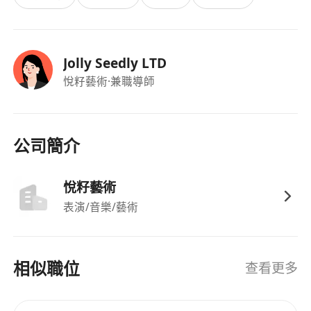
奏感、團隊合作表現及學習進展，據此靈活調整
教學節奏、難度與鼓勵策略，提升學習動機與持
續參與意願。
Jolly Seedly LTD
嚴格遵守《兒童條例》《個人資料（私隱）條
悅籽藝術
·兼職導師
例》及機構內部合規指引，落實課堂安全防護措
施（如熱身與放鬆環節、空間風險排查、緊急應
變準備），並承擔學生在課堂期間的基本照顧責
公司簡介
任。
悅籽藝術
工作要求：
表演/音樂/藝術
持有副學士學位或高級文憑學歷，主修舞蹈、體
育、教育或相關領域者優先；具備舞蹈考級證書
（如北京舞蹈學院、RAD、IDTA等）或教學資格
相似職位
查看更多
認證者將獲額外考慮。
具備少於一年之舞蹈教學經驗亦可申請，須展現
清晰表達能力、良好肢體示範能力、課堂控場意