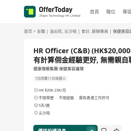
首頁
職位
專
首页
>
全職
|
油尖旺
,
尖沙咀
|
會計
,
薪酬專員
|
保健美容
全職
HR Officer (C&B) (HK$20
有計算佣金經驗更好, 無需親自
健康理療集團·保健美容護理
7日回覆11位候選人
HK $20K-23K/月
不限學歷
不限經驗
需有香港工作許可
5天/週
尖沙咀