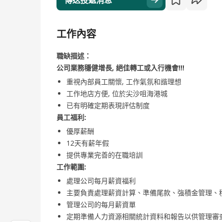
傳送投遞消息
工作內容
職缺描述：
公司業務穩健增長, 絕佳轉工或入行機會!!!
重視內部員工關懷, 工作氣氛和諧理想
工作地店方便, 位於尖沙咀海港城
已有明確定期表現評估制度
員工福利:
優厚薪酬
12天有薪年假
提供專業完善的在職培訓
工作範圍:
處理公司每月薪資福利
主要負責處理薪資計算、準備尾款、強積金管理、
管理公司的每月薪資單
定期準備人力資源相關統計資料和報告以供管理審