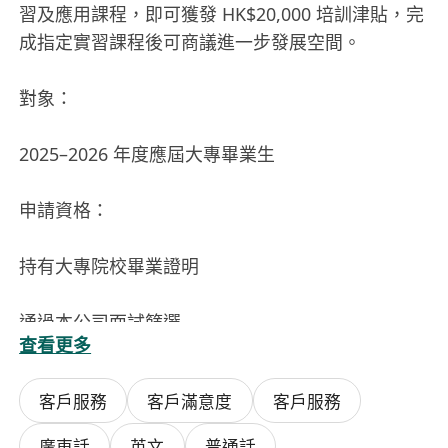
習及應用課程，即可獲發 HK$20,000 培訓津貼，完
成指定實習課程後可商議進一步發展空間。
對象：
2025–2026 年度應屆大專畢業生
申請資格：
持有大專院校畢業證明
通過本公司面試篩選
查看更多
須於 2026 年 9 月 30 日或遞交申請
客戶服務
客戶滿意度
客戶服務
符合上述條件之大專生，請個人CV私訊 HR 查詢及
廣東話
英文
普通話