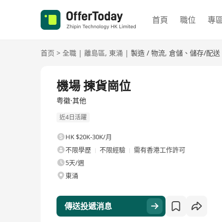
首頁
職位
專
首页
>
全職
|
離島區
,
東涌
|
製造 / 物流
,
倉儲、儲存/配送
全職
機場 揀貨崗位
粤徽·其他
近4日活躍
HK $20K-30K/月
不限學歷
不限經驗
需有香港工作許可
5天/週
東涌
傳送投遞消息