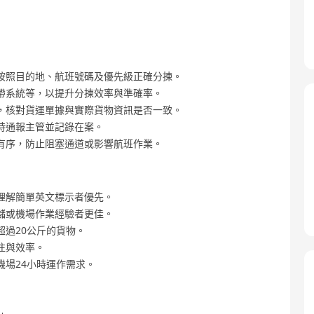
按照目的地、航班號碼及優先級正確分揀。
帶系統等，以提升分揀效率與準確率。
，核對貨運單據與實際貨物資訊是否一致。
時通報主管並記錄在案。
有序，防止阻塞通道或影響航班作業。
理解簡單英文標示者優先。
儲或機場作業經驗者更佳。
過20公斤的貨物。
注與效率。
場24小時運作需求。