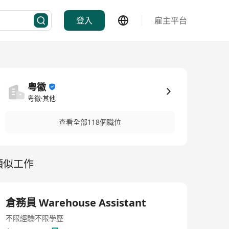
登入
雇主平台
粤徽
粤徽·其他
查看全部118個職位
類似工作
倉務員 Warehouse Assistant
不限經驗
不限學歷