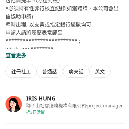
包括需提早10分鐘到校）
*必須持有性罪行核查紀錄(如獲聘請，本公司會出
信協助申請)
準時出糧, 以支票或指定銀行過數均可
申請人請將履歷表電郵至
************************* ;
whatsapp:********
查看更多
申請時請註明:”到校 週一至五 小學 非洲鼓班
$280-$300 /堂(藍田)"
註冊社工
普通話
廣東話
英文
IRIS HUNG
獅子山社會服務機構有限公司
·project manager
近3日活躍