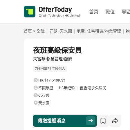
首頁
職位
專
首页
>
全職
|
元朗
,
天水圍
|
地產
,
住宅租賃/物業管理
|
物
全職
夜班高級保安員
天富苑·物業管理/顧問
7日回覆21位候選人
HK $17K-19K/月
不限學歷
1-3年经验
僅香港永久居民
6天/週
天水圍
傳送投遞消息