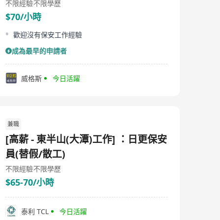
不限經驗
不限學歷
$70/小時
歡迎沒有保安工作經驗
成為最早的申請者
威格斯
今日活躍
兼職
[高薪 - 東半山(大潭)工作] ：日更保安
員(替假/散工)
不限經驗
不限學歷
$65-70/小時
泰利 TCL
今日活躍