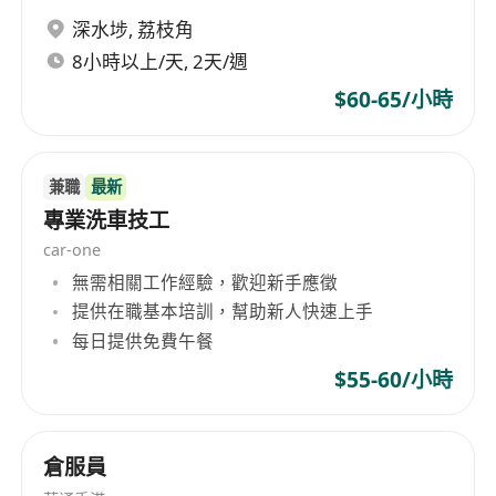
深水埗
,
荔枝角
婚假
恩恤假
8小時以上/天, 2天/週
良好工作環境
$60-65/小時
公司聚餐
兼職
最新
專業洗車技工
car-one
無需相關工作經驗，歡迎新手應徵
提供在職基本培訓，幫助新人快速上手
每日提供免費午餐
$55-60/小時
倉服員