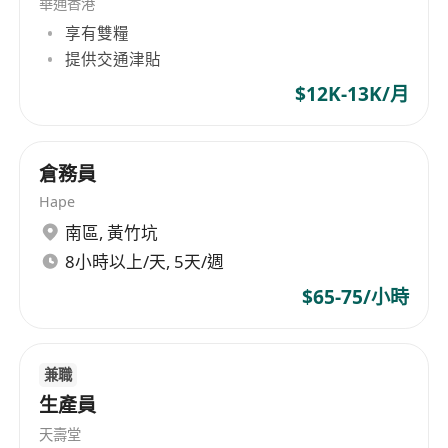
華通香港
享有雙糧
提供交通津貼
$12K-13K/月
倉務員
Hape
南區
,
黃竹坑
8小時以上/天, 5天/週
$65-75/小時
兼職
生產員
天壽堂