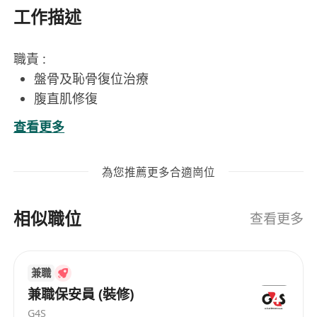
工作描述
職責 :
盤骨及恥骨復位治療
腹直肌修復
腹部護理按摩
查看更多
產後修復
儀器機操作
為您推薦更多合適崗位
入職要求 : 具一年以上有關經驗
待遇 :
相似職位
薪酬: $25,000 - $65,000
查看更多
逢星期日休息
公眾假期 6 小時工作 (12:00-18:00)
兼職
勤工獎
兼職保安員 (裝修)
生日假
G4S
額外獎假